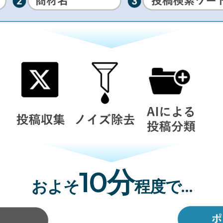
10分
およそ
程度で…