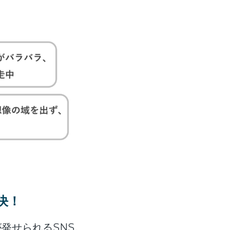
決！
が発せられるSNS。