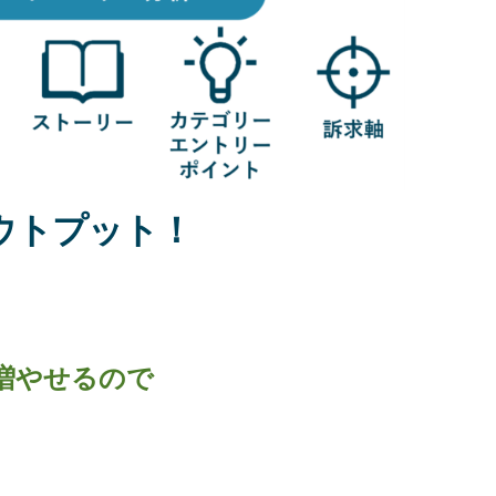
ウトプット！
増やせるので
。