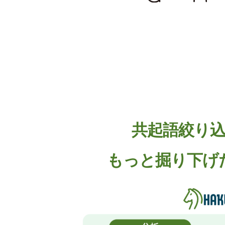
共起語絞り
もっと掘り下げ