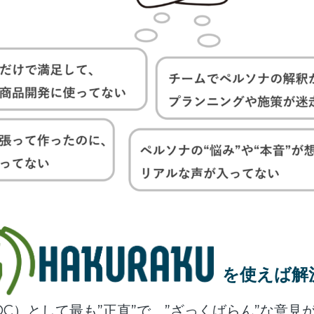
を使えば解
C）として最も”正直”で、”ざっくばらん”な意見