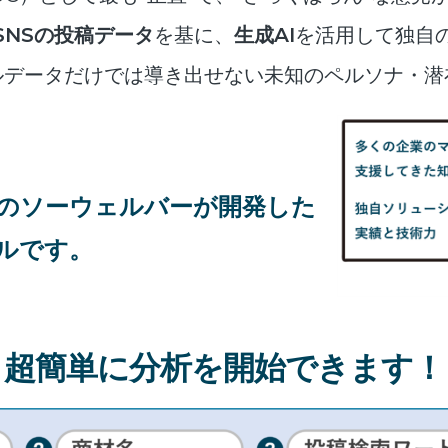
SNSの投稿データ
を基に、
生成AI
を活用して独自
ルデータだけでは導き出せない未知のペルソナ・潜
のソーウェルバーが開発した
ルです。
超簡単に
分析を開始できます！