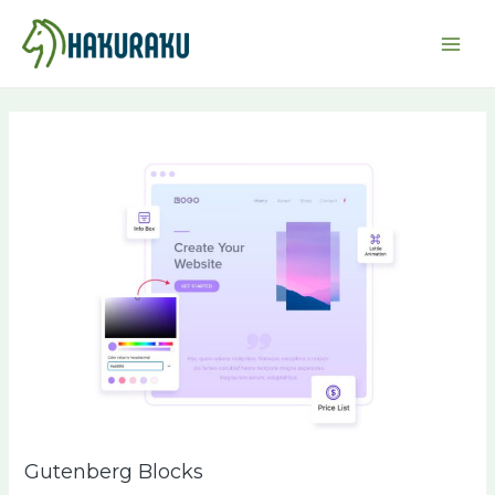
内
Post
Mai
容
navigation
Men
を
ス
キ
ッ
プ
Gutenberg Blocks