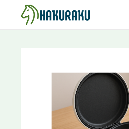
内
Post
容
navigation
を
ス
キ
ッ
プ